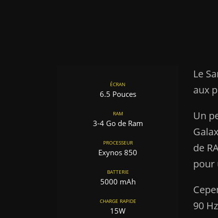
Le Sa
ÉCRAN
aux p
6.5 Pouces
Un pe
RAM
3-4 Go de Ram
Galax
PROCESSEUR
de RA
Exynos 850
pour 
BATTERIE
5000 mAh
Cepen
CHARGE RAPIDE
90 Hz
15W