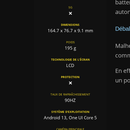
batte
5G
auto
❌
DIMENSIONS
Débal
164.7 x 76.7 x 9.1 mm
POIDS
Malhe
195 g
comme
TECHNOLOGIE DE L’ÉCRAN
LCD
En ef
PROTECTION
un po
❌
TAUX DE RAFRAÎCHISSEMENT
90HZ
SYSTÈME D’EXPLOITATION
Android 13, One UI Core 5
CAMÉRA PRINCIPALE