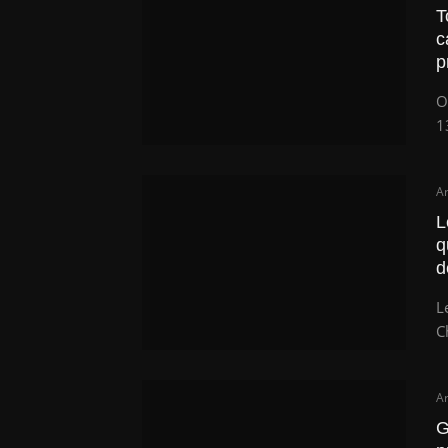
T
c
p
O
1
Ar
L
q
d
L
C
Ar
G