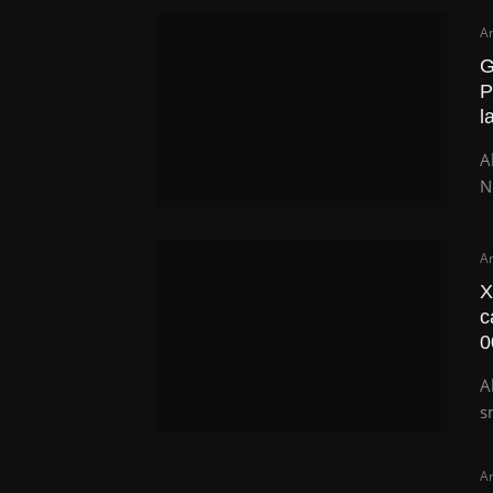
Ar
G
P
l
A
N
Ar
X
c
0
A
s
Ar