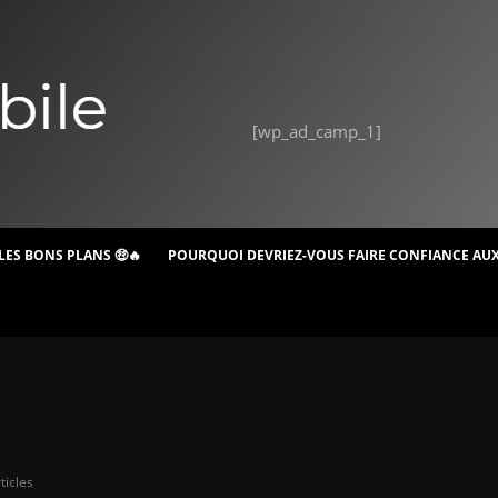
[wp_ad_camp_1]
LES BONS PLANS 🤑🔥
POURQUOI DEVRIEZ-VOUS FAIRE CONFIANCE AUX
ticles