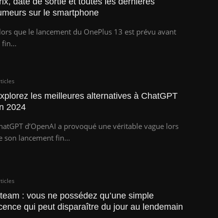
rix, date de sortie et toutes les dernières
umeurs sur le smartphone
lors que le lancement du OnePlus 13 est prévu avant
 fin...
ticles
xplorez les meilleures alternatives à ChatGPT
n 2024
hatGPT d’OpenAI a provoqué une véritable vague lors
e son lancement fin...
ticles
team : vous ne possédez qu’une simple
icence qui peut disparaître du jour au lendemain