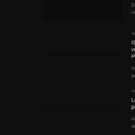
D
v
Ar
G
v
P
A
p
Ar
L
p
A
d