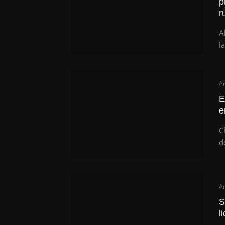
p
r
A
la
Ar
E
e
C
d
Ar
S
l