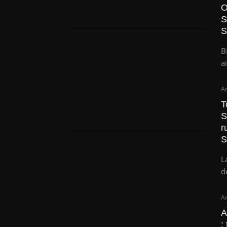
O
S
S
B
ai
Ar
T
S
r
S
L
d
Ar
A
: