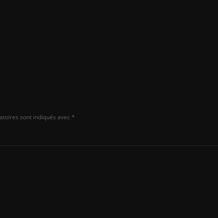
impressionnantes
Actualités
et
Les cartes mères AMD B850 déjà
disponibles plus tôt que prévu
atoires sont indiqués avec
*