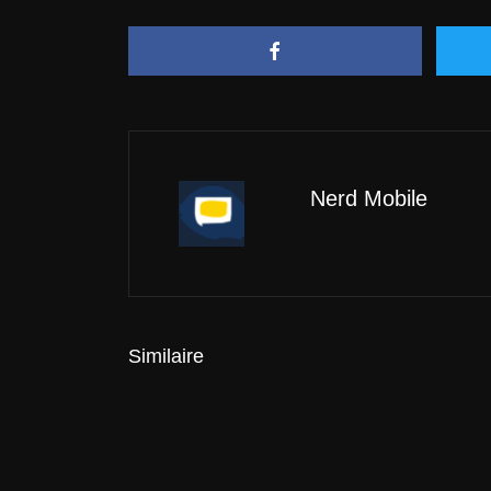
Nerd Mobile
Similaire
Actualités
Oppo tease son nouveau flagship… e
ça promet !