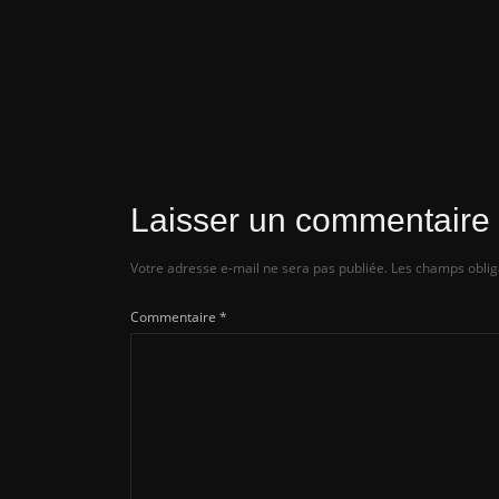
Actualités
Les spécifications des Intel Arc B750 
B580 fuitent avant leur lancement
Laisser un commentaire
Votre adresse e-mail ne sera pas publiée.
Les champs oblig
Commentaire
*