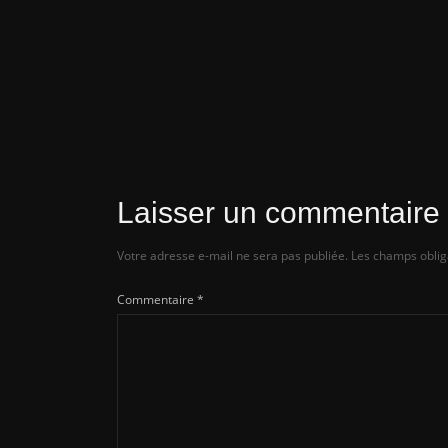
ça promet !
Actualités
Les spécifications des Intel Arc B750 
B580 fuitent avant leur lancement
Laisser un commentaire
Votre adresse e-mail ne sera pas publiée.
Les champs oblig
Commentaire
*