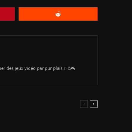
 des jeux vidéo par pur plaisir! 💃🎮
Actualités
Elon Musk dépose une plainte contre