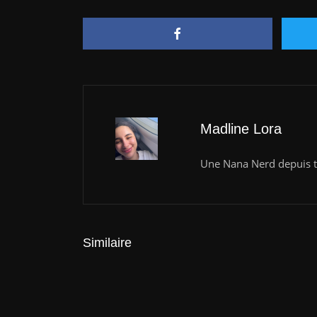
Madline Lora
Une Nana Nerd depuis to
Similaire
Actualités
Oppo tease son nouveau flagship… e