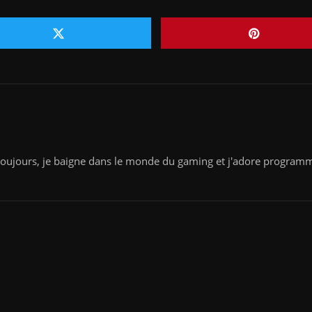
ujours, je baigne dans le monde du gaming et j'adore programmer
Actualités
Honor annonce les 300 et 300 Pro avec
t