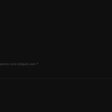
IA avancée et des specs
impressionnantes
Actualités
et
Les cartes mères AMD B850 déjà
disponibles plus tôt que prévu
atoires sont indiqués avec
*