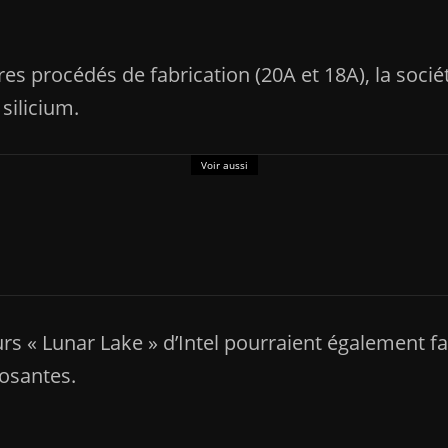
res procédés de fabrication (20A et 18A), la soc
silicium.
Voir aussi
tre bonne nouvelle
 « Lunar Lake » d’Intel pourraient également fa
osantes.