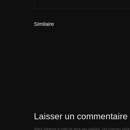
Similaire
Actualités
Oppo tease son nouveau flagship… e
ça promet !
Actualités
Les spécifications des Intel Arc B750 
B580 fuitent avant leur lancement
Laisser un commentaire
Votre adresse e-mail ne sera pas publiée.
Les champs oblig